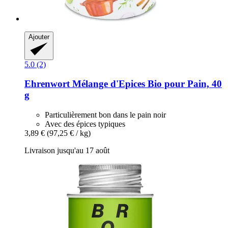
Ajouter
5.0 (2)
Ehrenwort
Mélange d'Epices Bio pour Pain, 40
g
Particulièrement bon dans le pain noir
Avec des épices typiques
3,89 €
(97,25 € / kg)
Livraison jusqu'au 17 août