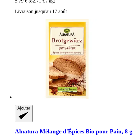
5,79 €
(82,71 € / kg)
Livraison jusqu'au 17 août
Ajouter
Alnatura
Mélange d'Épices Bio pour Pain, 8 g