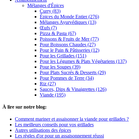
Mélanges d'Épices
Curry (83)
Épices du Monde Entier (276)
Mélanges Ayurvédiques (13)
Œufs (7)
Pizza & Pasta (67)
Poissons & Fruits de Mer (77)
Pour Boissons Chaudes (27)
Pour le Pain & Pâtisseries (12)
Pour les Grillades (151)
Pour les Légumes & Plats Végétariens (137)
Pour les Soupes (39)
Pour Plats Sucrés & Desserts (29)
Pour Pommes de Terre (34)
Riz (27)
Sauces, Dips & Vinaigrettes (126)
Viande (195)
À lire sur notre blog:
Comment mariner et assaisonner la viande pour grillades ?
Les meilleurs conseils pour vos grillades
Autres utilisations des épices
Les règles d'or pour un assaisonnement réussi