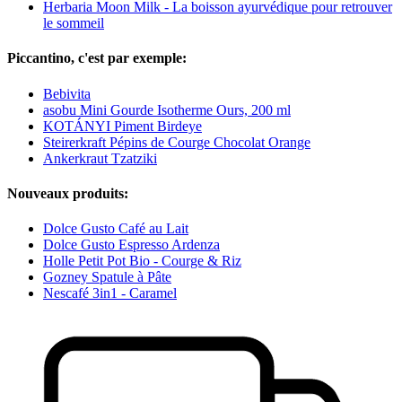
Herbaria Moon Milk - La boisson ayurvédique pour retrouver
le sommeil
Piccantino, c'est par exemple:
Bebivita
asobu Mini Gourde Isotherme Ours, 200 ml
KOTÁNYI Piment Birdeye
Steirerkraft Pépins de Courge Chocolat Orange
Ankerkraut Tzatziki
Nouveaux produits:
Dolce Gusto Café au Lait
Dolce Gusto Espresso Ardenza
Holle Petit Pot Bio - Courge & Riz
Gozney Spatule à Pâte
Nescafé 3in1 - Caramel