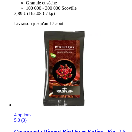
Granulé et séché
100 000 - 300 000 Scoville
3,89 €
(162,08 € / kg)
Livraison jusqu'au 17 août
4 options
5.0 (3)
Cosmoveda
Piment Bird Eyes Entier -​ Bio, 7,5