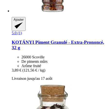
Ajouter
5.0 (1)
KOTÁNYI
Piment Granulé -​ Extra-​Prononcé,
32 g
26000 Scoville
De piments mûrs
Arôme fruité
3,89 €
(121,56 € / kg)
Livraison jusqu'au 17 août