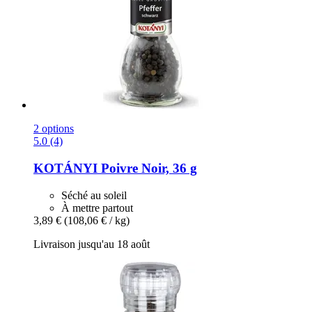
2 options
5.0 (4)
KOTÁNYI
Poivre Noir, 36 g
Séché au soleil
À mettre partout
3,89 €
(108,06 € / kg)
Livraison jusqu'au 18 août