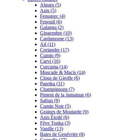
Algues (5)
Anis (5)
Fenugrec (4)
Fenouil (6)
Galanga (2)
Gingembre (10)
Cardamome (13)
Ail (11)
Coriandre (17)
Cumin (9)
Carvi (16)
Curcuma (14)
Muscade & Macis (14)
Clous de Girofle (6)
Paprika (31)
Champignons (7)
Piment de la Jamaïque (6)
Safran (9)
Cumin Noir (5)
Graines de Moutarde (9)
Anis Étoilé (6)
Fève Tonka (3)
Vanille (13)
Baies de Genévrier (8)
Cannelle (27)