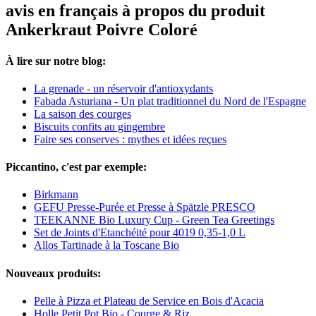
avis en français à propos du produit
Ankerkraut Poivre Coloré
À lire sur notre blog:
La grenade - un réservoir d'antioxydants
Fabada Asturiana - Un plat traditionnel du Nord de l'Espagne
La saison des courges
Biscuits confits au gingembre
Faire ses conserves : mythes et idées reçues
Piccantino, c'est par exemple:
Birkmann
GEFU Presse-Purée et Presse à Spätzle PRESCO
TEEKANNE Bio Luxury Cup - Green Tea Greetings
Set de Joints d'Etanchéité pour 4019 0,35-1,0 L
Allos Tartinade à la Toscane Bio
Nouveaux produits:
Pelle à Pizza et Plateau de Service en Bois d'Acacia
Holle Petit Pot Bio - Courge & Riz