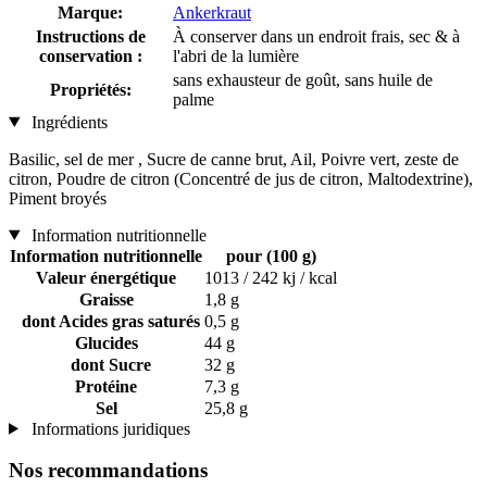
Marque:
Ankerkraut
Instructions de
À conserver dans un endroit frais, sec & à
conservation :
l'abri de la lumière
sans exhausteur de goût, sans huile de
Propriétés:
palme
Ingrédients
Basilic, sel de mer , Sucre de canne brut, Ail, Poivre vert, zeste de
citron, Poudre de citron (Concentré de jus de citron, Maltodextrine),
Piment broyés
Information nutritionnelle
Information nutritionnelle
pour (100 g)
Valeur énergétique
1013 / 242 kj / kcal
Graisse
1,8 g
dont Acides gras saturés
0,5 g
Glucides
44 g
dont Sucre
32 g
Protéine
7,3 g
Sel
25,8 g
Informations juridiques
Nos recommandations