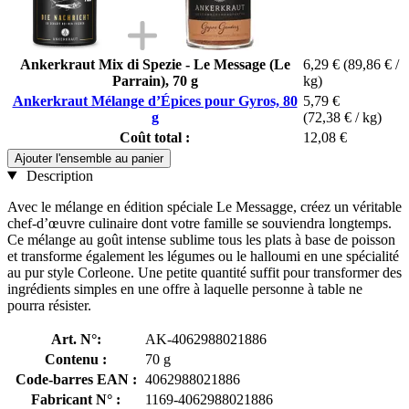
Ankerkraut Mix di Spezie - Le Message (Le
6,29 €
(89,86 € /
Parrain), 70 g
kg)
Ankerkraut Mélange d’Épices pour Gyros, 80
5,79 €
g
(72,38 € / kg)
Coût total :
12,08 €
Ajouter l'ensemble au panier
Description
Avec le mélange en édition spéciale Le Messagge, créez un véritable
chef-d’œuvre culinaire dont votre famille se souviendra longtemps.
Ce mélange au goût intense sublime tous les plats à base de poisson
et transforme également les légumes ou le halloumi en une spécialité
au pur style Corleone. Une petite quantité suffit pour transformer des
ingrédients simples en une offre à laquelle personne à table ne
pourra résister.
Art. N°:
AK-4062988021886
Contenu :
70 g
Code-barres EAN :
4062988021886
Fabricant N° :
1169-4062988021886