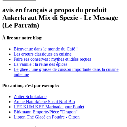
avis en français à propos du produit
Ankerkraut Mix di Spezie - Le Message
(Le Parrain)
À lire sur notre blog:
Bienvenue dans le monde du Café !
Les erreurs classiques en cuisine
Faire ses conserves : mythes et idées reçues
La vanille : la reine des épices
Le ghee : une graisse de cuisson importante dans la cuisine
indienne
Piccantino, c'est par exemple:
Zotter Schokolade
Arche Naturküche Sushi Nori Bio
LEE KUM KEE Marinade pour Poulet
Birkmann Emporte-Pièce "Dragon"
Lipton Thé Glacé en Poudre - Citron