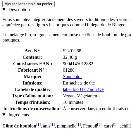
Ajouter l'ensemble au panier
Description
Vous souhaitez intégrer facilement des saveurs traditionnelles à votre
appréciée par des figures historiques comme Hildegarde de Bingen.
Le mélange bio, soigneusement composé de cônes de houblon, de grande
pratiques.
Art. N°:
ST-01288
Contenu :
32,40 g
Code-barres EAN :
9004145012882
Fabricant N° :
01288
Marque:
Sonnentor
Infusions:
En sachets de thé
Labels de qualité:
label bio UE / non UE
Type d'alimentation:
Vegan
, Végétarien
Temps d'infusion:
10 minutes
Instructions de conservation :
À conserver dans un endroit frais et 
Ingrédients
[1]
[1]
[1]
[1]
[1]
Cône de houblon
, anis
, pimpinelle
, Fenouil
, carvi
, achill