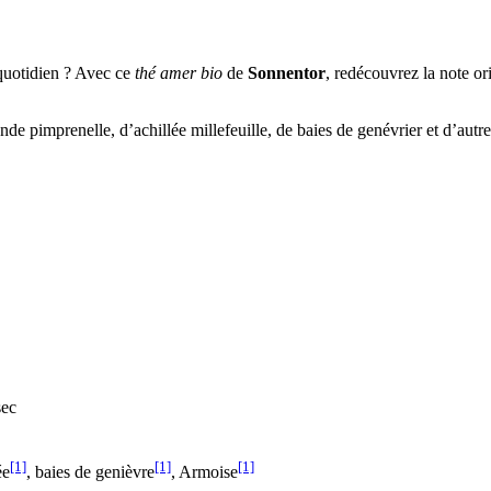
 quotidien ? Avec ce
thé amer bio
de
Sonnentor
, redécouvrez la note or
 pimprenelle, d’achillée millefeuille, de baies de genévrier et d’autr
sec
[1]
[1]
[1]
ée
, baies de genièvre
, Armoise