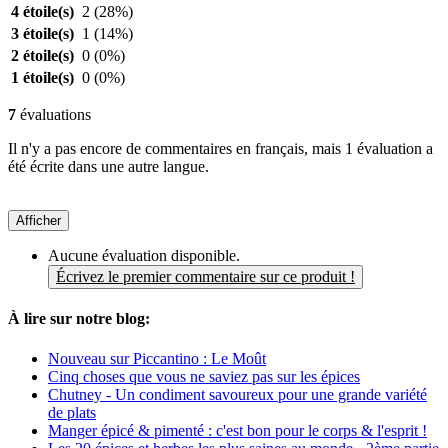
4 étoile(s)
2
(28%)
3 étoile(s)
1
(14%)
2 étoile(s)
0
(0%)
1 étoile(s)
0
(0%)
7
évaluations
Il n'y a pas encore de commentaires en français, mais 1 évaluation a
été écrite dans une autre langue.
Afficher
Aucune évaluation disponible.
Écrivez le premier commentaire sur ce produit !
À lire sur notre blog:
Nouveau sur Piccantino : Le Moût
Cinq choses que vous ne saviez pas sur les épices
Chutney - Un condiment savoureux pour une grande variété
de plats
Manger épicé & pimenté : c'est bon pour le corps & l'esprit !