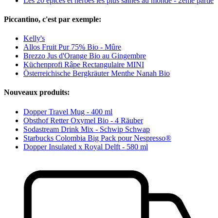
Les 20 épices et herbes les plus saines au monde - 2ème partie
Piccantino, c'est par exemple:
Kelly's
Allos Fruit Pur 75% Bio - Mûre
Brezzo Jus d'Orange Bio au Gingembre
Küchenprofi Râpe Rectangulaire MINI
Österreichische Bergkräuter Menthe Nanah Bio
Nouveaux produits:
Dopper Travel Mug - 400 ml
Obsthof Retter Oxymel Bio - 4 Räuber
Sodastream Drink Mix - Schwip Schwap
Starbucks Colombia Big Pack pour Nespresso®
Dopper Insulated x Royal Delft - 580 ml