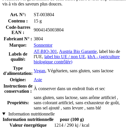
vis à vis des saveurs plus douces.
Art. N°:
ST-003804
Contenu :
15 g
Code-barres
9004145003804
EAN :
Fabricant N° :
3804
Marque:
Sonnentor
AT-BIO-301
,
Austria Bio Garantie
, label bio de
Labels de
l'UE,
label bio UE / non UE
,
kbA - (agriculture
qualité:
biologique contrôlée)
Type
Vegan
, Végétarien, sans gluten, sans lactose
d'alimentation:
Origine:
Asie
Instructions de
À conserver dans un endroit frais et sec
conservation :
sans gluten, sans lactose, sans arôme artificiel ,
Propriétés:
sans colorant artificiel, sans exhausteur de goût,
sans sel ajouté , sans levure , sans blé
Information nutritionnelle
Information nutritionnelle
pour (100 g)
Valeur énergétique
1214 / 290 kj / kcal