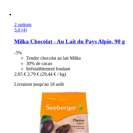
2 options
5.0 (4)
Milka
Chocolat -​ Au Lait du Pays Alpin, 90 g
-5%
Tendre chocolat au lait Milka
30% de cacao
Irrésistiblement fondant
2,65 €
2,79 €
(29,44 € / kg)
Livraison jusqu'au 18 août