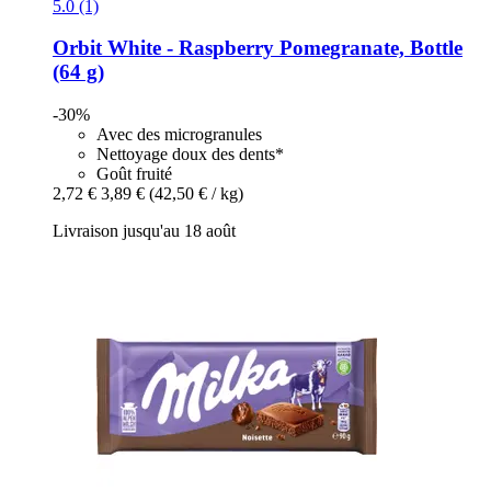
5.0 (1)
Orbit
White -​ Raspberry Pomegranate, Bottle
(64 g)
-30%
Avec des microgranules
Nettoyage doux des dents*
Goût fruité
2,72 €
3,89 €
(42,50 € / kg)
Livraison jusqu'au 18 août