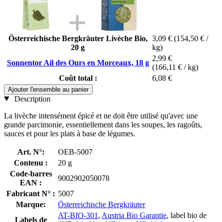
Österreichische Bergkräuter Livèche Bio,
3,09 €
(154,50 € /
20 g
kg)
2,99 €
Sonnentor Ail des Ours en Morceaux, 18 g
(166,11 € / kg)
Coût total :
6,08 €
Ajouter l'ensemble au panier
Description
La livèche intensément épicé et ne doit être utilisé qu'avec une
grande parcimonie, essentiellement dans les soupes, les ragoûts,
sauces et pour les plats à base de légumes.
Art. N°:
OEB-5007
Contenu :
20 g
Code-barres
9002902050078
EAN :
Fabricant N° :
5007
Marque:
Österreichische Bergkräuter
AT-BIO-301
,
Austria Bio Garantie
, label bio de
Labels de