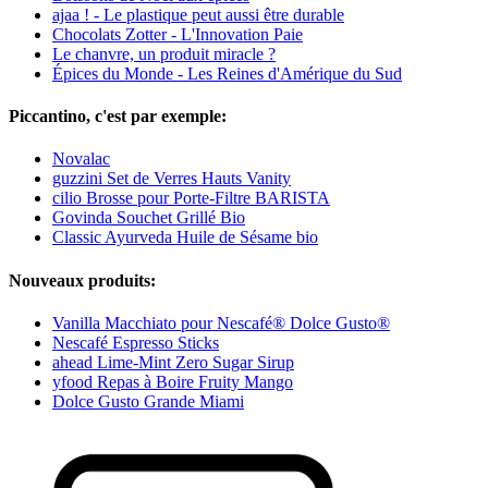
ajaa ! - Le plastique peut aussi être durable
Chocolats Zotter - L'Innovation Paie
Le chanvre, un produit miracle ?
Épices du Monde - Les Reines d'Amérique du Sud
Piccantino, c'est par exemple:
Novalac
guzzini Set de Verres Hauts Vanity
cilio Brosse pour Porte-Filtre BARISTA
Govinda Souchet Grillé Bio
Classic Ayurveda Huile de Sésame bio
Nouveaux produits:
Vanilla Macchiato pour Nescafé® Dolce Gusto®
Nescafé Espresso Sticks
ahead Lime-Mint Zero Sugar Sirup
yfood Repas à Boire Fruity Mango
Dolce Gusto Grande Miami