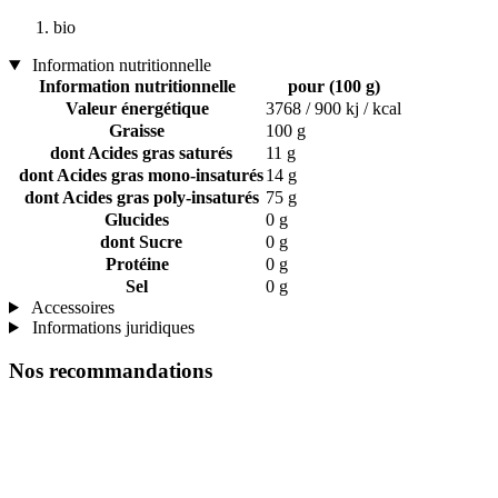
bio
Information nutritionnelle
Information nutritionnelle
pour (100 g)
Valeur énergétique
3768 / 900 kj / kcal
Graisse
100 g
dont Acides gras saturés
11 g
dont Acides gras mono-insaturés
14 g
dont Acides gras poly-insaturés
75 g
Glucides
0 g
dont Sucre
0 g
Protéine
0 g
Sel
0 g
Accessoires
Informations juridiques
Nos recommandations