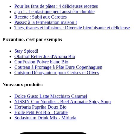
Pour les fans de pâtes : 4 délicieuses recettes
ajaa ! - Le plastique peut aussi être durable
Recette : Subji aux Carottes
Passez à la fermentation maison !
Thés, tisanes et infusions : Diversité bienfaisante et délicieuse
Piccantino, c'est par exemple:
Stay Spiced!
Obsthof Retter Jus d'Aronia Bio
ConFusion Poivre blanc Bio
Couteau à Fromage à Pâte Dure Copenhaguen
Cuisipro Dénoyauteur pour Cerises et Olives
Nouveaux produits:
Dolce Gusto Latte Macchiato Caramel
NISSIN Cup Noodles - Beef Aromatic Spicy Soup
Herbaria Paprika Doux Bio
Holle Petit Pot Bio - Carotte
Sodastream Drink Mix - Mirinda