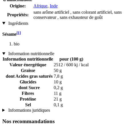
Origine:
Afrique
,
Inde
sans arôme artificiel , sans colorant artificiel, sans
Propriétés:
conservateur , sans exhausteur de goût
Ingrédients
[1]
Sésame
bio
Information nutritionnelle
Information nutritionnelle
pour (100 g)
Valeur énergétique
2512 / 600 kj / kcal
Graisse
50 g
dont Acides gras saturés
7,8 g
Glucides
10 g
dont Sucre
0,2 g
Fibres
11 g
Protéine
21 g
Sel
0,1 g
Informations juridiques
Nos recommandations