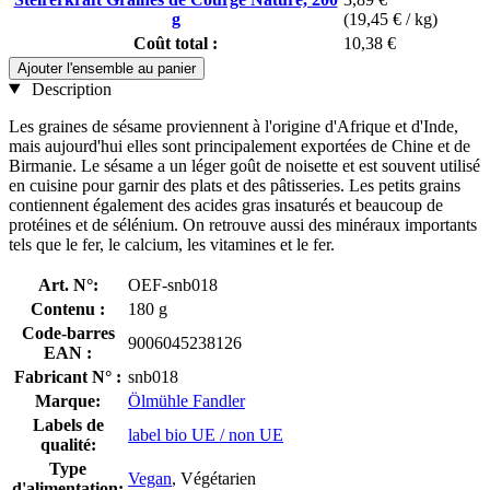
g
(19,45 € / kg)
Coût total :
10,38 €
Ajouter l'ensemble au panier
Description
Les graines de sésame proviennent à l'origine d'Afrique et d'Inde,
mais aujourd'hui elles sont principalement exportées de Chine et de
Birmanie. Le sésame a un léger goût de noisette et est souvent utilisé
en cuisine pour garnir des plats et des pâtisseries. Les petits grains
contiennent également des acides gras insaturés et beaucoup de
protéines et de sélénium. On retrouve aussi des minéraux importants
tels que le fer, le calcium, les vitamines et le fer.
Art. N°:
OEF-snb018
Contenu :
180 g
Code-barres
9006045238126
EAN :
Fabricant N° :
snb018
Marque:
Ölmühle Fandler
Labels de
label bio UE / non UE
qualité:
Type
Vegan
, Végétarien
d'alimentation: