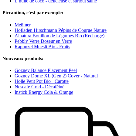
L’huile de coco - délicieuse et surtout saine
Piccantino, c'est par exemple:
Meßmer
Hofladen Hirschmann Pépins de Courge Nature
Alnatura Bouillon de Légumes Bio (Recharge)
Pebbly Verre Doseur en Verre
Rapunzel Muesli Bio - Fruits
Nouveaux produits:
Gozney Balance Placement Peel
Gozney Dome XL (Gen 2) Cover - Natural
Holle Petit Pot Bio - Carotte
Nescafé Gold - Décaféiné
Instick Energy Cola & Orange