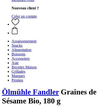
Nouveau client ?
Créer un compte
Assaisonnement
Snacks
Alimentation
Boissons
Accessoires
Asie
Recettes Maison
Grillades
Marques
Promos
Ölmühle Fandler
Graines de
Sésame Bio, 180 g