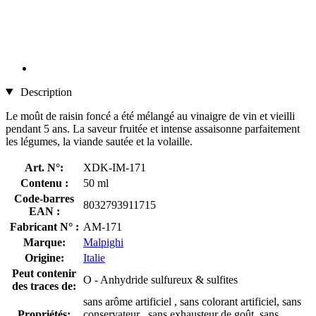
Description
Le moût de raisin foncé a été mélangé au vinaigre de vin et vieilli
pendant 5 ans. La saveur fruitée et intense assaisonne parfaitement
les légumes, la viande sautée et la volaille.
Art. N°:
XDK-IM-171
Contenu :
50 ml
Code-barres
8032793911715
EAN :
Fabricant N° :
AM-171
Marque:
Malpighi
Origine:
Italie
Peut contenir
O - Anhydride sulfureux & sulfites
des traces de:
sans arôme artificiel , sans colorant artificiel, sans
Propriétés:
conservateur , sans exhausteur de goût, sans