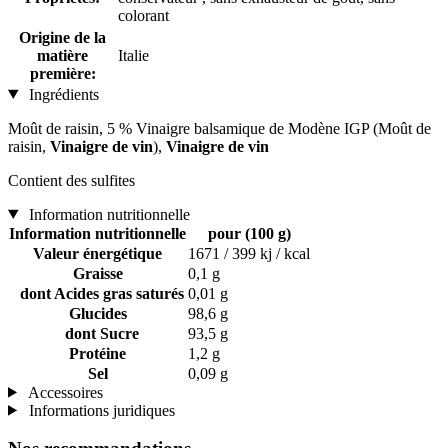
colorant
Origine de la
matière
Italie
première:
Ingrédients
Moût de raisin, 5 % Vinaigre balsamique de Modène IGP (Moût de
raisin,
Vinaigre de vin
),
Vinaigre de vin
Contient des sulfites
Information nutritionnelle
Information nutritionnelle
pour (100 g)
Valeur énergétique
1671 / 399 kj / kcal
Graisse
0,1 g
dont Acides gras saturés
0,01 g
Glucides
98,6 g
dont Sucre
93,5 g
Protéine
1,2 g
Sel
0,09 g
Accessoires
Informations juridiques