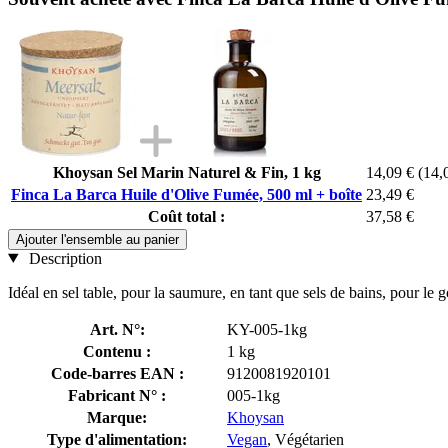
Khoysan Sel Marin Naturel & Fin, 1 kg
14,09 €
(14,
Finca La Barca Huile d'Olive Fumée, 500 ml + boîte
23,49 €
Coût total :
37,58 €
Ajouter l'ensemble au panier
Description
Idéal en sel table, pour la saumure, en tant que sels de bains, pour le
Art. N°:
KY-005-1kg
Contenu :
1 kg
Code-barres EAN :
9120081920101
Fabricant N° :
005-1kg
Marque:
Khoysan
Type d'alimentation:
Vegan
, Végétarien