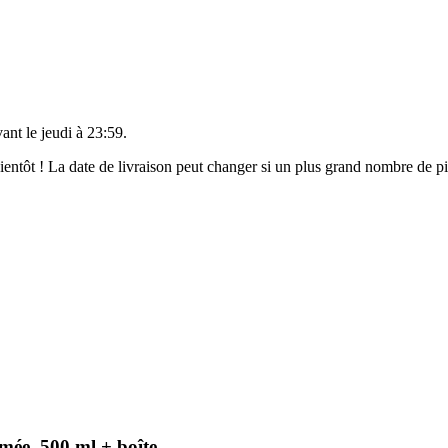
vant le
jeudi à 23:59
.
 bientôt ! La date de livraison peut changer si un plus grand nombre de 
mée, 500 ml + boîte