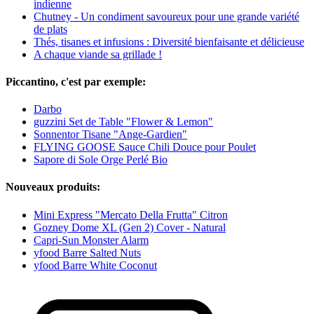
indienne
Chutney - Un condiment savoureux pour une grande variété
de plats
Thés, tisanes et infusions : Diversité bienfaisante et délicieuse
A chaque viande sa grillade !
Piccantino, c'est par exemple:
Darbo
guzzini Set de Table "Flower & Lemon"
Sonnentor Tisane "Ange-Gardien"
FLYING GOOSE Sauce Chili Douce pour Poulet
Sapore di Sole Orge Perlé Bio
Nouveaux produits:
Mini Express "Mercato Della Frutta" Citron
Gozney Dome XL (Gen 2) Cover - Natural
Capri-Sun Monster Alarm
yfood Barre Salted Nuts
yfood Barre White Coconut