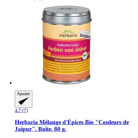
Ajouter
4.7 (7)
Herbaria
Mélange d'Épices Bio "Couleurs de
Jaipur", Boîte, 80 g.