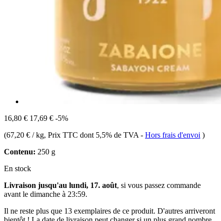
16,80 €
17,69 €
-5%
(
67,20 € / kg
, Prix TTC dont 5,5% de TVA
-
Hors frais d'envoi
)
Contenu:
250 g
En stock
Livraison jusqu'au lundi, 17. août
, si vous passez commande
avant le
dimanche à 23:59
.
Il ne reste plus que 13 exemplaires de ce produit. D'autres arriveront
bientôt ! La date de livraison peut changer si un plus grand nombre