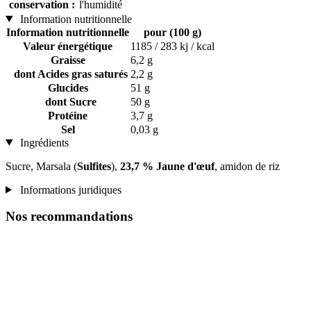
conservation :
l'humidité
Information nutritionnelle
Information nutritionnelle
pour (100 g)
Valeur énergétique
1185 / 283 kj / kcal
Graisse
6,2 g
dont Acides gras saturés
2,2 g
Glucides
51 g
dont Sucre
50 g
Protéine
3,7 g
Sel
0,03 g
Ingrédients
Sucre, Marsala (
Sulfites
),
23,7 % Jaune d'œuf
, amidon de riz
Informations juridiques
Nos recommandations