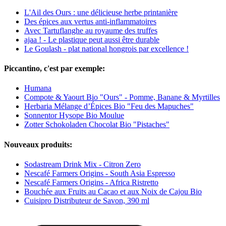
L'Ail des Ours : une délicieuse herbe printanière
Des épices aux vertus anti-inflammatoires
Avec Tartuflanghe au royaume des truffes
ajaa ! - Le plastique peut aussi être durable
Le Goulash - plat national hongrois par excellence !
Piccantino, c'est par exemple:
Humana
Compote & Yaourt Bio "Ours" - Pomme, Banane & Myrtilles
Herbaria Mélange d’Épices Bio "Feu des Mapuches"
Sonnentor Hysope Bio Moulue
Zotter Schokoladen Chocolat Bio "Pistaches"
Nouveaux produits:
Sodastream Drink Mix - Citron Zero
Nescafé Farmers Origins - South Asia Espresso
Nescafé Farmers Origins - Africa Ristretto
Bouchée aux Fruits au Cacao et aux Noix de Cajou Bio
Cuisipro Distributeur de Savon, 390 ml