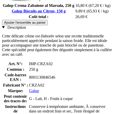
Galup Crema Zabaione al Marsala, 250 g
16,80 €
(67,20 € / kg)
Galup Biscuits au Citron, 150 g
9,89 €
(65,93 € / kg)
Coût total :
26,69 €
Ajouter l'ensemble au panier
Description
Cette délicate crème est élaborée selon une recette traditionnelle
particulièrement appréciée pendant la saison froide. Elle est idéale
pour accompagner une tranche de pain brioché ou de panettone.
Cette spécialité peut également être dégustée simplement à la cuillère
avec un café.
Art. N°:
IMP-CRZA02
Contenu :
250 g
Code-barres
8001130846546
EAN :
Fabricant N° :
CRZA02
Marque:
Galup
Peut contenir
G - Lait, H - Fruits à coque
des traces de:
Instructions
Conserver à température ambiante, À conserver
de
dans un endroit frais et sec, Tenir éloigné de