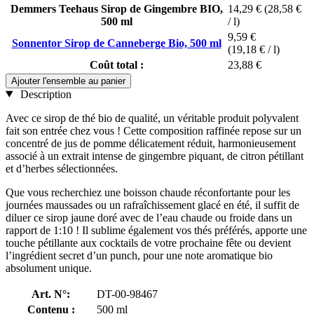
Demmers Teehaus Sirop de Gingembre BIO,
14,29 €
(28,58 €
500 ml
/ l)
9,59 €
Sonnentor Sirop de Canneberge Bio, 500 ml
(19,18 € / l)
Coût total :
23,88 €
Ajouter l'ensemble au panier
Description
Avec ce sirop de thé bio de qualité, un véritable produit polyvalent
fait son entrée chez vous ! Cette composition raffinée repose sur un
concentré de jus de pomme délicatement réduit, harmonieusement
associé à un extrait intense de gingembre piquant, de citron pétillant
et d’herbes sélectionnées.
Que vous recherchiez une boisson chaude réconfortante pour les
journées maussades ou un rafraîchissement glacé en été, il suffit de
diluer ce sirop jaune doré avec de l’eau chaude ou froide dans un
rapport de 1:10 ! Il sublime également vos thés préférés, apporte une
touche pétillante aux cocktails de votre prochaine fête ou devient
l’ingrédient secret d’un punch, pour une note aromatique bio
absolument unique.
Art. N°:
DT-00-98467
Contenu :
500 ml