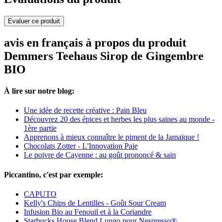
Evaluer ce produit
avis en français à propos du produit
Demmers Teehaus Sirop de Gingembre
BIO
À lire sur notre blog:
Une idée de recette créative : Pain Bleu
Découvrez 20 des épices et herbes les plus saines au monde -
1ère partie
Apprenons à mieux connaître le piment de la Jamaïque !
Chocolats Zotter - L'Innovation Paie
Le poivre de Cayenne : au goût prononcé & sain
Piccantino, c'est par exemple:
CAPUTO
Kelly's Chips de Lentilles - Goût Sour Cream
Infusion Bio au Fenouil et à la Coriandre
Starbucks House Blend Lungo pour Nespresso®