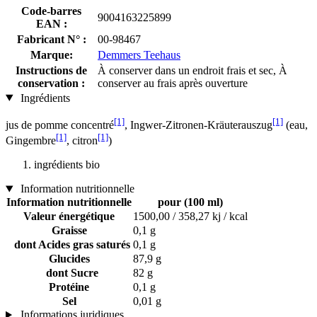
Code-barres
9004163225899
EAN :
Fabricant N° :
00-98467
Marque:
Demmers Teehaus
Instructions de
À conserver dans un endroit frais et sec, À
conservation :
conserver au frais après ouverture
Ingrédients
[1]
[1]
jus de pomme concentré
, Ingwer-Zitronen-Kräuterauszug
(eau,
[1]
[1]
Gingembre
, citron
)
ingrédients bio
Information nutritionnelle
Information nutritionnelle
pour (100 ml)
Valeur énergétique
1500,00 / 358,27 kj / kcal
Graisse
0,1 g
dont Acides gras saturés
0,1 g
Glucides
87,9 g
dont Sucre
82 g
Protéine
0,1 g
Sel
0,01 g
Informations juridiques