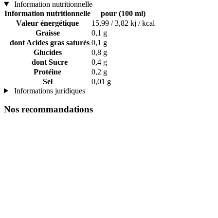
Information nutritionnelle
Information nutritionnelle
pour (100 ml)
Valeur énergétique
15,99 / 3,82 kj / kcal
Graisse
0,1 g
dont Acides gras saturés
0,1 g
Glucides
0,8 g
dont Sucre
0,4 g
Protéine
0,2 g
Sel
0,01 g
Informations juridiques
Nos recommandations