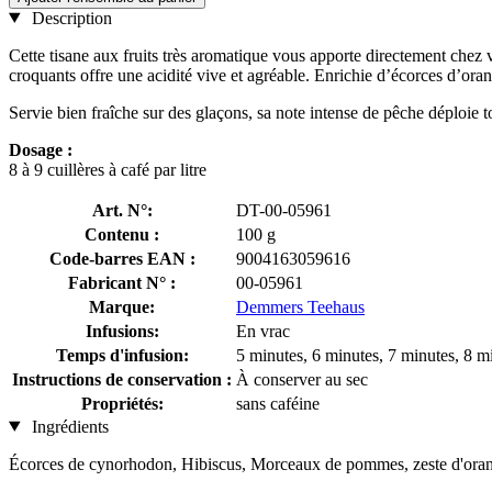
Description
Cette tisane aux fruits très aromatique vous apporte directement chez
croquants offre une acidité vive et agréable. Enrichie d’écorces d’or
Servie bien fraîche sur des glaçons, sa note intense de pêche déploie tou
Dosage :
8 à 9 cuillères à café par litre
Art. N°:
DT-00-05961
Contenu :
100 g
Code-barres EAN :
9004163059616
Fabricant N° :
00-05961
Marque:
Demmers Teehaus
Infusions:
En vrac
Temps d'infusion:
5 minutes, 6 minutes, 7 minutes, 8 m
Instructions de conservation :
À conserver au sec
Propriétés:
sans caféine
Ingrédients
Écorces de cynorhodon, Hibiscus, Morceaux de pommes, zeste d'orange