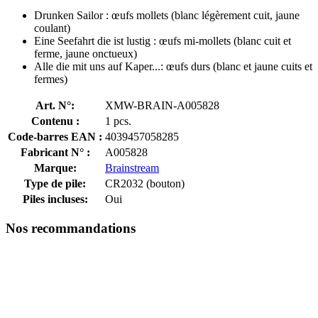
Drunken Sailor : œufs mollets (blanc légèrement cuit, jaune
coulant)
Eine Seefahrt die ist lustig : œufs mi-mollets (blanc cuit et
ferme, jaune onctueux)
Alle die mit uns auf Kaper...: œufs durs (blanc et jaune cuits et
fermes)
Art. N°:
XMW-BRAIN-A005828
Contenu :
1 pcs.
Code-barres EAN :
4039457058285
Fabricant N° :
A005828
Marque:
Brainstream
Type de pile:
CR2032 (bouton)
Piles incluses:
Oui
Nos recommandations