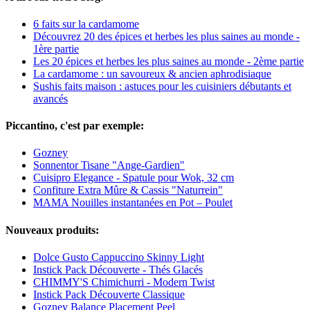
6 faits sur la cardamome
Découvrez 20 des épices et herbes les plus saines au monde -
1ère partie
Les 20 épices et herbes les plus saines au monde - 2ème partie
La cardamome : un savoureux & ancien aphrodisiaque
Sushis faits maison : astuces pour les cuisiniers débutants et
avancés
Piccantino, c'est par exemple:
Gozney
Sonnentor Tisane "Ange-Gardien"
Cuisipro Elegance - Spatule pour Wok, 32 cm
Confiture Extra Mûre & Cassis "Naturrein"
MAMA Nouilles instantanées en Pot – Poulet
Nouveaux produits:
Dolce Gusto Cappuccino Skinny Light
Instick Pack Découverte - Thés Glacés
CHIMMY'S Chimichurri - Modern Twist
Instick Pack Découverte Classique
Gozney Balance Placement Peel