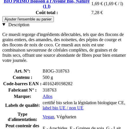
BIO PRIMO Boisson à l'Avoine Bio, Nature
1,69 €
(1,69 € / l)
(1 l)
Coût total :
7,28 €
Ajouter l'ensemble au panier
Description
Ce muesli regorge d'ingrédients délectables, tels que des flocons de
grains entiers, des amandes, des noisettes, des pépins de courge et
des flocons de noix de coco. Ce muesli aux noix est une
combinaison savoureuse de céréales complètes, de graines et de
fruits secs, offrant une source abondante de fibres pour bien entamer
votre journée.
Art. N°:
BIOG-318763
Contenu :
500 g
Code-barres EAN :
4016249198282
Fabricant N° :
318763
Marque:
Allos
certifié bio selon la législation biologique CE,
Labels de qualité:
label bio UE / non UE
Type
Vegan
, Végétarien
d'alimentation:
Peut contenir des
E - Arachides, F - Graines de soja, G - Lait