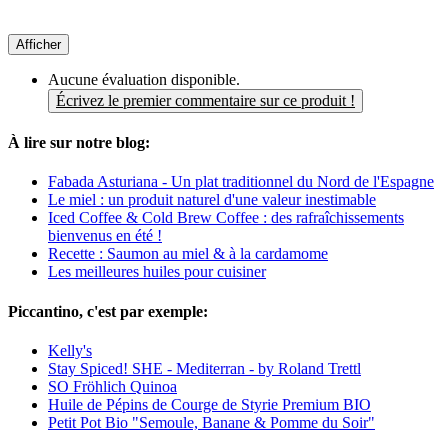
Afficher
Aucune évaluation disponible.
Écrivez le premier commentaire sur ce produit !
À lire sur notre blog:
Fabada Asturiana - Un plat traditionnel du Nord de l'Espagne
Le miel : un produit naturel d'une valeur inestimable
Iced Coffee & Cold Brew Coffee : des rafraîchissements
bienvenus en été !
Recette : Saumon au miel & à la cardamome
Les meilleures huiles pour cuisiner
Piccantino, c'est par exemple:
Kelly's
Stay Spiced! SHE - Mediterran - by Roland Trettl
SO Fröhlich Quinoa
Huile de Pépins de Courge de Styrie Premium BIO
Petit Pot Bio "Semoule, Banane & Pomme du Soir"