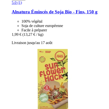
5.0 (1)
Alnatura
Émincés de Soja Bio -​ Fins, 150 g
100% végétal
Soja de culture européenne
Facile à préparer
1,99 €
(13,27 € / kg)
Livraison jusqu'au 17 août