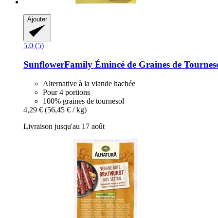
Ajouter
5.0 (5)
SunflowerFamily
Émincé de Graines de Tournesol
Alternative à la viande hachée
Pour 4 portions
100% graines de tournesol
4,29 €
(56,45 € / kg)
Livraison jusqu'au 17 août