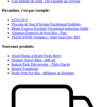
Une histoire de goût - De l'assiette au cerveau
Piccantino, c'est par exemple:
STAUD‘S
Flocons de Son d'Avoine Facilement Solubles
Moka Express Exclusiv Octagonal Induction Sable
Alnatura Émincés de Soja Bio - Fins
TEEKANNE Organics - Start Your Day BIO
Nouveaux produits:
yfood Repas à Boire Fresh Berry
Dopper Travel Mug - 400 ml
Instick Pack Découverte - Thés Glacés
Instick Framboise
Holle Petit Pot Bio - Mélange de légumes