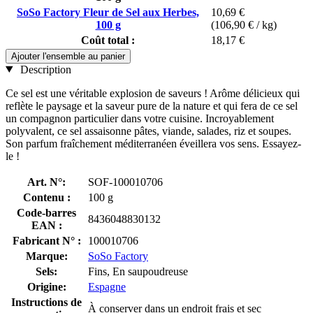
SoSo Factory Fleur de Sel aux Herbes,
10,69 €
100 g
(106,90 € / kg)
Coût total :
18,17 €
Ajouter l'ensemble au panier
Description
Ce sel est une véritable explosion de saveurs ! Arôme délicieux qui
reflète le paysage et la saveur pure de la nature et qui fera de ce sel
un compagnon particulier dans votre cuisine. Incroyablement
polyvalent, ce sel assaisonne pâtes, viande, salades, riz et soupes.
Son parfum fraîchement méditerranéen éveillera vos sens. Essayez-
le !
Art. N°:
SOF-100010706
Contenu :
100 g
Code-barres
8436048830132
EAN :
Fabricant N° :
100010706
Marque:
SoSo Factory
Sels:
Fins, En saupoudreuse
Origine:
Espagne
Instructions de
À conserver dans un endroit frais et sec