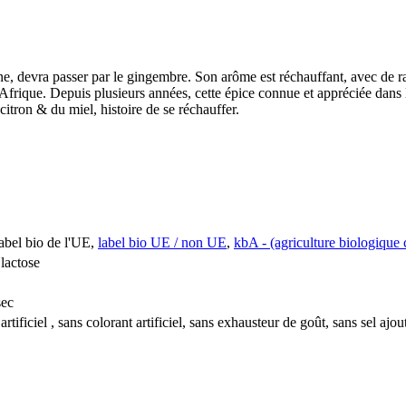
ne, devra passer par le gingembre. Son arôme est réchauffant, avec de ra
Afrique. Depuis plusieurs années, cette épice connue et appréciée dans 
itron & du miel, histoire de se réchauffer.
label bio de l'UE,
label bio UE / non UE
,
kbA - (agriculture biologique 
 lactose
sec
rtificiel , sans colorant artificiel, sans exhausteur de goût, sans sel ajou