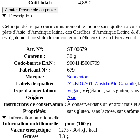
Coût total :
4,88 €
Ajouter l'ensemble au panier
Description
Celui qui désire parcourir culinairement le monde sans quitter sa cuisi
plats d'Asie, d'Amérique latine, des Caraïbes, d'Amérique Latine & d'
est également possible de concocter un délicieux thé en hiver avec du c
Art. N°:
ST-00679
Contenu :
30 g
Code-barres EAN :
9004145006799
Fabricant N° :
679
Marque:
Sonnentor
Labels de qualité:
AT-BIO-301
,
Austria Bio Garantie
, 
Type d'alimentation:
Vegan
, Végétarien, sans gluten, sans
Origine:
Asie
Instructions de conservation :
À conserver dans un endroit frais et 
Propriétés:
sans gluten, sans lactose, sans arôme a
Information nutritionnelle
Information nutritionnelle
pour (100 g)
Valeur énergétique
1273 / 304 kj / kcal
Graisse
3,3 g