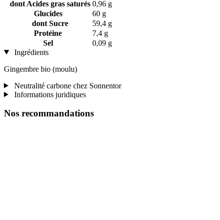
dont Acides gras saturés
0,96 g
Glucides
60 g
dont Sucre
59,4 g
Protéine
7,4 g
Sel
0,09 g
Ingrédients
Gingembre bio (moulu)
Neutralité carbone chez Sonnentor
Informations juridiques
Nos recommandations