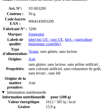
Art. N°:
ST-003200
Contenu :
50 g
Code-barres
9004145003200
EAN :
Fabricant N° :
3200
Marque:
Sonnentor
Labels de
label bio UE / non UE
,
kbA - (agriculture
qualité:
biologique contrôlée)
Type
Vegan
, sans gluten, sans lactose
d'alimentation:
Origine:
Asie
sans gluten, sans lactose, sans arôme artificiel ,
Propriétés:
sans colorant artificiel, sans exhausteur de goût,
sans levure , sans blé
Origine de la
matière
Asie
première:
Information nutritionnelle
Information nutritionnelle
pour (100 g)
Valeur énergétique
1612 / 385 kj / kcal
Graisse
15,9 g