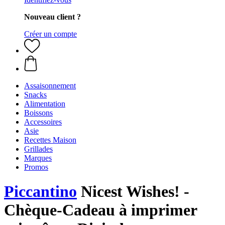
Nouveau client ?
Créer un compte
Assaisonnement
Snacks
Alimentation
Boissons
Accessoires
Asie
Recettes Maison
Grillades
Marques
Promos
Piccantino
Nicest Wishes! -
Chèque-Cadeau à imprimer