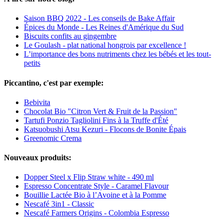
Saison BBQ 2022 - Les conseils de Bake Affair
Épices du Monde - Les Reines d'Amérique du Sud
Biscuits confits au gingembre
Le Goulash - plat national hongrois par excellence !
L’importance des bons nutriments chez les bébés et les tout-
petits
Piccantino, c'est par exemple:
Bebivita
Chocolat Bio "Citron Vert & Fruit de la Passion"
Tartufi Ponzio Tagliolini Fins à la Truffe d'Été
Katsuobushi Atsu Kezuri - Flocons de Bonite Épais
Greenomic Crema
Nouveaux produits:
Dopper Steel x Flip Straw white - 490 ml
Espresso Concentrate Style - Caramel Flavour
Bouillie Lactée Bio à l’Avoine et à la Pomme
Nescafé 3in1 - Classic
Nescafé Farmers Origins - Colombia Espresso