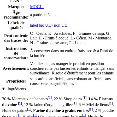
EAN :
Marque:
MOGLi
Âge
à partir de 3 ans
recommandé:
Labels de
label bio UE / non UE
qualité:
C - Oeufs, E - Arachides, F - Graines de soja, G -
Peut contenir
Lait, H - Fruits à coque, L - Céleri, M - Moutarde,
des traces de:
N - Graines de sésame, P - Lupin
Instructions
À conserver dans un endroit frais, sec & à l'abri de
de
la lumière
conservation :
Veuillez ne pas manger le produit en position
Avertissement:
couchée et ne pas laisser les enfants le manger sans
surveillance. Risque d'étouffement pour les enfants
sans arôme artificiel , sans colorant artificiel, sans
Propriétés:
conservateurs synthétiques
Ingrédients
[1]
[1]
30 % Morceaux de bananes
, 22 % Sirop de riz
,
14 % Flocons
[1]
[1]
[1]
d'avoine
, 12 % farine d'orge nue grillée
, 6 % Miel de fleurs
,
[1]
[1]
Huile de palme
,
Farine d'avoine à grains entiers
, 2 % poudre
[1]
[1]
[1]
de cacao
, Hostie
(Fécule de pomme de terre
,
Huile de