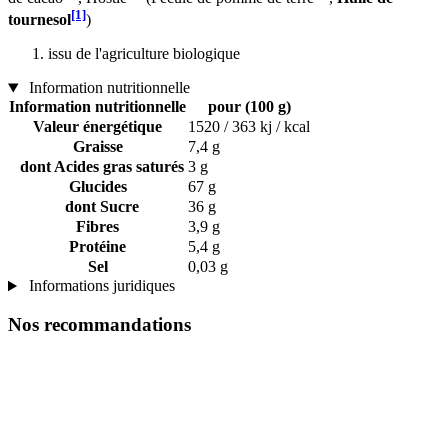
[1]
tournesol
)
issu de l'agriculture biologique
Information nutritionnelle
Information nutritionnelle
pour (100 g)
Valeur énergétique
1520 / 363 kj / kcal
Graisse
7,4 g
dont Acides gras saturés
3 g
Glucides
67 g
dont Sucre
36 g
Fibres
3,9 g
Protéine
5,4 g
Sel
0,03 g
Informations juridiques
Nos recommandations