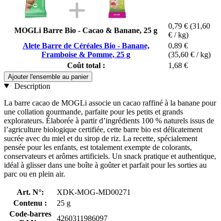
0,79 €
(31,60
MOGLi Barre Bio - Cacao & Banane, 25 g
€ / kg)
Alete Barre de Céréales Bio - Banane,
0,89 €
Framboise & Pomme, 25 g
(35,60 € / kg)
Coût total :
1,68 €
Ajouter l'ensemble au panier
Description
La barre cacao de MOGLi associe un cacao raffiné à la banane pour
une collation gourmande, parfaite pour les petits et grands
explorateurs. Élaborée à partir d’ingrédients 100 % naturels issus de
l’agriculture biologique certifiée, cette barre bio est délicatement
sucrée avec du miel et du sirop de riz. La recette, spécialement
pensée pour les enfants, est totalement exempte de colorants,
conservateurs et arômes artificiels. Un snack pratique et authentique,
idéal à glisser dans une boîte à goûter et parfait pour les sorties au
parc ou en plein air.
Art. N°:
XDK-MOG-MD00271
Contenu :
25 g
Code-barres
4260311986097