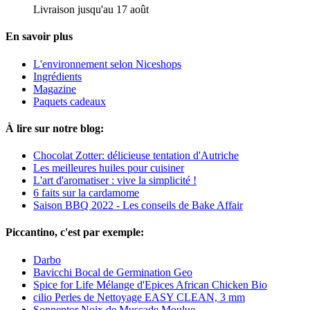
Livraison jusqu'au 17 août
En savoir plus
L'environnement selon Niceshops
Ingrédients
Magazine
Paquets cadeaux
À lire sur notre blog:
Chocolat Zotter: délicieuse tentation d'Autriche
Les meilleures huiles pour cuisiner
L'art d'aromatiser : vive la simplicité !
6 faits sur la cardamome
Saison BBQ 2022 - Les conseils de Bake Affair
Piccantino, c'est par exemple:
Darbo
Bavicchi Bocal de Germination Geo
Spice for Life Mélange d'Epices African Chicken Bio
cilio Perles de Nettoyage EASY CLEAN, 3 mm
Sonnentor Noix de Muscade Moulue