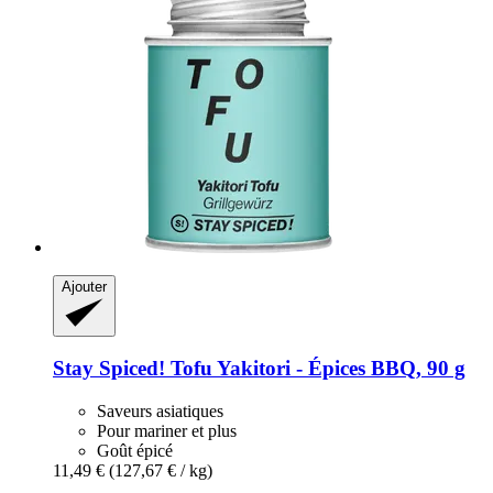
Ajouter
Stay Spiced!
Tofu Yakitori -​ Épices BBQ, 90 g
Saveurs asiatiques
Pour mariner et plus
Goût épicé
11,49 €
(127,67 € / kg)