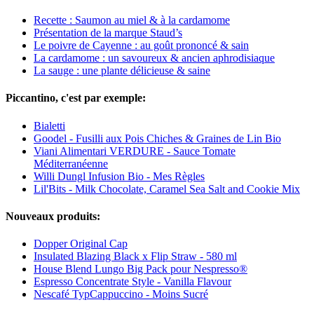
Recette : Saumon au miel & à la cardamome
Présentation de la marque Staud’s
Le poivre de Cayenne : au goût prononcé & sain
La cardamome : un savoureux & ancien aphrodisiaque
La sauge : une plante délicieuse & saine
Piccantino, c'est par exemple:
Bialetti
Goodel - Fusilli aux Pois Chiches & Graines de Lin Bio
Viani Alimentari VERDURE - Sauce Tomate
Méditerranéenne
Willi Dungl Infusion Bio - Mes Règles
​Lil'Bits - Milk Chocolate, Caramel Sea Salt and Cookie Mix
Nouveaux produits:
Dopper Original Cap
Insulated Blazing Black x Flip Straw - 580 ml
House Blend Lungo Big Pack pour Nespresso®
Espresso Concentrate Style - Vanilla Flavour
Nescafé TypCappuccino - Moins Sucré