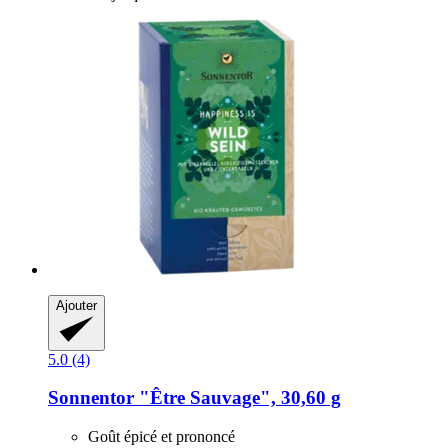
Ajouter
5.0 (4)
Sonnentor
"Être Sauvage", 30,60 g
Goût épicé et prononcé