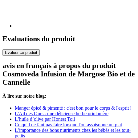
Evaluations du produit
Evaluer ce produit
avis en français à propos du produit
Cosmoveda Infusion de Margose Bio et de
Cannelle
À lire sur notre blog:
Manger épicé & pimenté : c'est bon pour le corps & l'esprit !
L'Ail des Ours : une délicieuse herbe printanière
L’huile d’olive par Honest Toil
Ce qu'il ne faut pas faire lorsque l'on assaisonne un plat
L’importance des bons nutriments chez les bébés et les tout-
petits