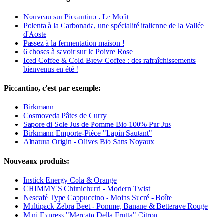
Nouveau sur Piccantino : Le Moût
Polenta à la Carbonada, une spécialité italienne de la Vallée
d'Aoste
Passez à la fermentation maison !
6 choses à savoir sur le Poivre Rose
Iced Coffee & Cold Brew Coffee : des rafraîchissements
bienvenus en été !
Piccantino, c'est par exemple:
Birkmann
Cosmoveda Pâtes de Curry
Sapore di Sole Jus de Pomme Bio 100% Pur Jus
Birkmann Emporte-Pièce "Lapin Sautant"
Alnatura Origin - Olives Bio Sans Noyaux
Nouveaux produits:
Instick Energy Cola & Orange
CHIMMY'S Chimichurri - Modern Twist
Nescafé Type Cappuccino - Moins Sucré - Boîte
Multipack Zebra Beet - Pomme, Banane & Betterave Rouge
Mini Express "Mercato Della Frutta" Citron