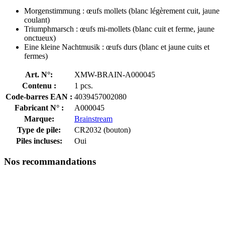
Morgenstimmung : œufs mollets (blanc légèrement cuit, jaune
coulant)
Triumphmarsch : œufs mi-mollets (blanc cuit et ferme, jaune
onctueux)
Eine kleine Nachtmusik : œufs durs (blanc et jaune cuits et
fermes)
Art. N°:
XMW-BRAIN-A000045
Contenu :
1 pcs.
Code-barres EAN :
4039457002080
Fabricant N° :
A000045
Marque:
Brainstream
Type de pile:
CR2032 (bouton)
Piles incluses:
Oui
Nos recommandations