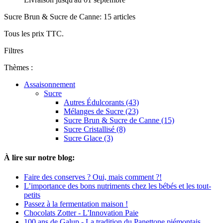
Sucre Brun & Sucre de Canne: 15 articles
Tous les prix TTC.
Filtres
Thèmes :
Assaisonnement
Sucre
Autres Édulcorants (43)
Mélanges de Sucre (23)
Sucre Brun & Sucre de Canne (15)
Sucre Cristallisé (8)
Sucre Glace (3)
À lire sur notre blog:
Faire des conserves ? Oui, mais comment ?!
L’importance des bons nutriments chez les bébés et les tout-
petits
Passez à la fermentation maison !
Chocolats Zotter - L'Innovation Paie
100 ans de Galup - La tradition du Panettone piémontais