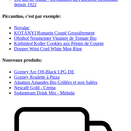
depuis 1922
Piccantino, c'est par exemple:
Novalac
KOTÁNYI Romarin Coupé Grossièrement
Obsthof Neumeister Vinaigre de Tomate Bio
Kürbishof Koller Cookies aux Pépins de Courge
Dopper Wrist Cord White Mug Ring
Nouveaux produits:
Gozney Arc Off-Black LPG DE
Gozney Roulette à Pizza
Alnatura Amandes Bio Grillées et non Salées
Nescafé Gold - Crema
Sodastream Drink Mix - Mirinda