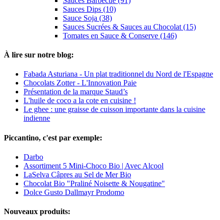
Sauces Barbecue (91)
Sauces Dips (10)
Sauce Soja (38)
Sauces Sucrées & Sauces au Chocolat (15)
Tomates en Sauce & Conserve (146)
À lire sur notre blog:
Fabada Asturiana - Un plat traditionnel du Nord de l'Espagne
Chocolats Zotter - L'Innovation Paie
Présentation de la marque Staud’s
L'huile de coco a la cote en cuisine !
Le ghee : une graisse de cuisson importante dans la cuisine
indienne
Piccantino, c'est par exemple:
Darbo
Assortiment 5 Mini-Choco Bio | Avec Alcool
LaSelva Câpres au Sel de Mer Bio
Chocolat Bio "Praliné Noisette & Nougatine"
Dolce Gusto Dallmayr Prodomo
Nouveaux produits: