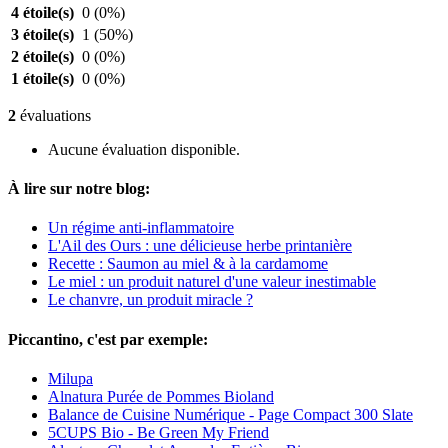
4 étoile(s)
0
(0%)
3 étoile(s)
1
(50%)
2 étoile(s)
0
(0%)
1 étoile(s)
0
(0%)
2
évaluations
Aucune évaluation disponible.
À lire sur notre blog:
Un régime anti-inflammatoire
L'Ail des Ours : une délicieuse herbe printanière
Recette : Saumon au miel & à la cardamome
Le miel : un produit naturel d'une valeur inestimable
Le chanvre, un produit miracle ?
Piccantino, c'est par exemple:
Milupa
Alnatura Purée de Pommes Bioland
Balance de Cuisine Numérique - Page Compact 300 Slate
5CUPS Bio - Be Green My Friend