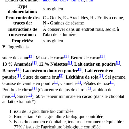
Type
sans gluten
d'alimentation:
Peut contenir des
C - Oeufs, E - Arachides, H - Fruits à coque,
traces de:
N - Graines de sésame
Instructions de
À conserver dans un endroit frais, sec & à
conservation :
l'abri de la lumière
Propriétés:
sans gluten
Ingrédients
[3]
[3]
[3]
sucre de canne
, Masse de cacao
, Beurre de cacao
,
[1]
[1]
[1]
13 % Amandes
,
12 % Noisettes
,
Lait entier en poudre
,
[1]
[1]
Beurre
,
Lactosérum doux en poudre
,
Lait écrémé en
[1]
[3]
[2]
poudre
, Sucre de canne brut
,
Lécithine de soja
, Sel gemme,
[1]
[1]
[1]
Gousse de vanille en poudre
, Cannelle
, Pétales de rose
,
[1]
[1]
Poudre de citron
(Concentré de jus de citron
, amidon de
[1]
[1]
maïs
, Sucre
), 60 % teneur minimale en cacao (dans le chocolat
au lait extra noir*)
issu de l'agriculture bio contrôlée
Emulsifiant / de l'agriculture biologique contrôlée
issus du commerce équitable, teneur en commerce équitable :
77% / issus de l'agriculture biologique contrôlée