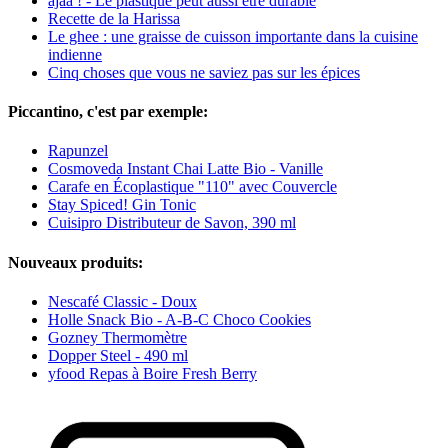
ajaa ! - Le plastique peut aussi être durable
Recette de la Harissa
Le ghee : une graisse de cuisson importante dans la cuisine
indienne
Cinq choses que vous ne saviez pas sur les épices
Piccantino, c'est par exemple:
Rapunzel
Cosmoveda Instant Chai Latte Bio - Vanille
Carafe en Écoplastique "110" avec Couvercle
Stay Spiced! Gin Tonic
Cuisipro Distributeur de Savon, 390 ml
Nouveaux produits:
Nescafé Classic - Doux
Holle Snack Bio - A-B-C Choco Cookies
Gozney Thermomètre
Dopper Steel - 490 ml
yfood Repas à Boire Fresh Berry