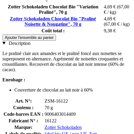
Zotter Schokoladen Chocolat Bio "Variation
4,69 €
(67,00
Praliné", 70 g
€ / kg)
Zotter Schokoladen Chocolat Bio "Praliné
4,69 €
Noisette & Nougatine", 70 g
(67,00 € / kg)
Coût total :
9,38 €
Ajouter l'ensemble au panier
Description
Le praliné clair aux amandes et le praliné foncé aux noisettes se
superposent en alternance. Agrémenté de noisettes croquantes et
croustillantes. Recouvert de chocolat au lait noir intense (60% de
cacao).
Enrobage :
Couverture de chocolat au lait noir à 60%
Art. N°:
ZSM-16122
Contenu :
70 g
Code-barres EAN :
9006403014409
Fabricant N° :
16122
Marque:
Zotter Schokoladen
Labels de qualité:
label bio UE / non UE
,
Fair