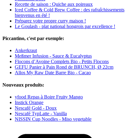
Recette de saison : Quiche aux poireaux
Iced Coffee & Cold Brew Coffee : des rafraîchissements
bienvenus en été !
Préparez votre propre curry maison !
Le Goulash - plat national hongrois par excellence !
Piccantino, c'est par exemple:
Ankerkraut
Meßmer Infusion - Sauce & Eucalyptus
Flocons d’Avoine Complets Bio - Petits Flocons
GEFU Panier à Pain Rond de BRUNCH, Ø 22cm
Allos My Raw Date Barre Bio - Cacao
Nouveaux produits:
yfood Repas à Boire Fruity Mango
Instick Orange
Nescafé Gold - Doux
Nescafé TypLatte - Vanilla
NISSIN Cup Noodles - Miso vegetable