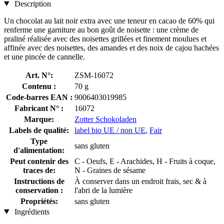
Description
Un chocolat au lait noir extra avec une teneur en cacao de 60% qui
renferme une garniture au bon goût de noisette : une crème de
praliné réalisée avec des noisettes grillées et finement moulues et
affinée avec des noisettes, des amandes et des noix de cajou hachées
et une pincée de cannelle.
Art. N°:
ZSM-16072
Contenu :
70 g
Code-barres EAN :
9006403019985
Fabricant N° :
16072
Marque:
Zotter Schokoladen
Labels de qualité:
label bio UE / non UE
,
Fair
Type
sans gluten
d'alimentation:
Peut contenir des
C - Oeufs, E - Arachides, H - Fruits à coque,
traces de:
N - Graines de sésame
Instructions de
À conserver dans un endroit frais, sec & à
conservation :
l'abri de la lumière
Propriétés:
sans gluten
Ingrédients