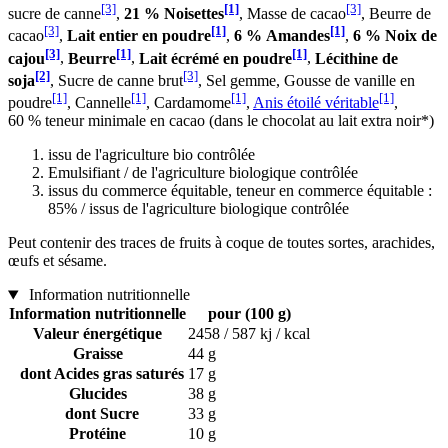
[3]
[1]
[3]
sucre de canne
,
21 % Noisettes
, Masse de cacao
, Beurre de
[3]
[1]
[1]
cacao
,
Lait entier en poudre
,
6 % Amandes
,
6 % Noix de
[3]
[1]
[1]
cajou
,
Beurre
,
Lait écrémé en poudre
,
Lécithine de
[2]
[3]
soja
, Sucre de canne brut
, Sel gemme, Gousse de vanille en
[1]
[1]
[1]
[1]
poudre
, Cannelle
, Cardamome
,
Anis étoilé véritable
,
60 % teneur minimale en cacao (dans le chocolat au lait extra noir*)
issu de l'agriculture bio contrôlée
Emulsifiant / de l'agriculture biologique contrôlée
issus du commerce équitable, teneur en commerce équitable :
85% / issus de l'agriculture biologique contrôlée
Peut contenir des traces de fruits à coque de toutes sortes, arachides,
œufs et sésame.
Information nutritionnelle
Information nutritionnelle
pour (100 g)
Valeur énergétique
2458 / 587 kj / kcal
Graisse
44 g
dont Acides gras saturés
17 g
Glucides
38 g
dont Sucre
33 g
Protéine
10 g