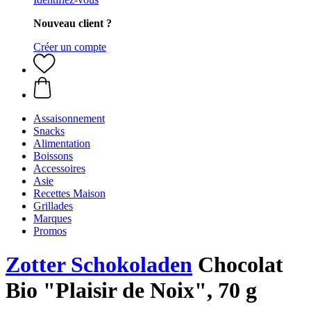
Nouveau client ?
Créer un compte
Assaisonnement
Snacks
Alimentation
Boissons
Accessoires
Asie
Recettes Maison
Grillades
Marques
Promos
Zotter Schokoladen
Chocolat
Bio "Plaisir de Noix", 70 g