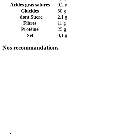
Acides gras saturés
0,2 g
Glucides
50 g
dont Sucre
2,1 g
Fibres
11 g
Protéine
25 g
Sel
0,1 g
Nos recommandations