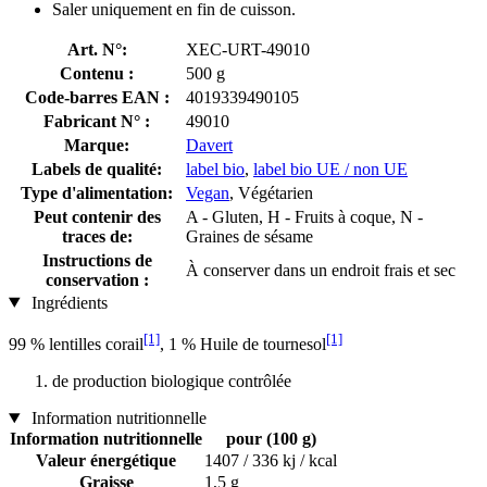
Saler uniquement en fin de cuisson.
Art. N°:
XEC-URT-49010
Contenu :
500 g
Code-barres EAN :
4019339490105
Fabricant N° :
49010
Marque:
Davert
Labels de qualité:
label bio
,
label bio UE / non UE
Type d'alimentation:
Vegan
, Végétarien
Peut contenir des
A - Gluten, H - Fruits à coque, N -
traces de:
Graines de sésame
Instructions de
À conserver dans un endroit frais et sec
conservation :
Ingrédients
[1]
[1]
99 % lentilles corail
, 1 % Huile de tournesol
de production biologique contrôlée
Information nutritionnelle
Information nutritionnelle
pour (100 g)
Valeur énergétique
1407 / 336 kj / kcal
Graisse
1,5 g