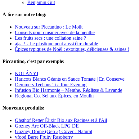
Benjamin Gut
À lire sur notre blog:
Nouveau sur Piccantino : Le Moût
Conseils pour cuisiner avec de la menthe
Les fruits secs : une collation saine ?
ajaa ! - Le plastique peut aussi être durable
Épices typiques de Noël : exotiques, délicieuses & saines !
Piccantino, c'est par exemple:
KOTÁNYI
Haricots Blancs Géants en Sauce Tomate | En Conserve
Demmers Teehaus Tea four Evening
Infusion Bio Harmonie – Menthe, Réglisse & Lavande
Regional Co. Sel aux Épices, en Moulin
Nouveaux produits:
Obsthof Retter Élixir Bio aux Racines et à l'Ail
Gozney Arc Off-Black LPG DE
Gozney Dome (Gen 2) Cover - Natural
yfood Barre Fruity Raspberry