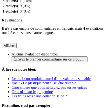
3 étoile(s)
1
(16%)
2 étoile(s)
0
(0%)
1 étoile(s)
0
(0%)
6
évaluations
Il n'y a pas encore de commentaires en français, mais 4 évaluations
ont été écrites dans d'autre langues.
Afficher
Aucune évaluation disponible.
Écrivez le premier commentaire sur ce produit !
À lire sur notre blog:
Le miel : un produit naturel d'une valeur inestimable
ajaa ! - Le plastique peut aussi être durable
Cinq choses que vous ne saviez pas sur les épices
Gros plan sur le gingembre
Les fruits secs : une collation saine ?
Piccantino, c'est par exemple: