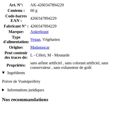
Art. N°:
AK-4260347894229
Contenu :
60 g
Code-barres
4260347894229
EAN :
Fabricant N° :
4260347894229
Marque:
Ankerkraut
Type
Vegan
, Végétarien
d'alimentation:
Origine:
Madagascar
Peut contenir
L - Céleri, M - Moutarde
des traces de:
sans arôme artificiel , sans colorant artificiel, sans
Propriétés:
conservateur , sans exhausteur de goût
Ingrédients
Poivre de Voatsiperifery
Informations juridiques
Nos recommandations