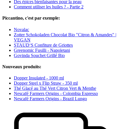
Des épices bienfaisantes pour la peau
Comment utiliser les huiles ? - Partie 2
Piccantino, c'est par exemple:
Novalac
Zotter Schokoladen Chocolat Bio "Citron & Amandes" |
VEGAN
STAUD‘S Confiture de Griottes
Greenomic Fusilli - Napoletani
Govinda Souchet Grillé Bio
Nouveaux produits:
Dopper Insulated - 1000 ml
Dopper Steel x Flip Straw - 350 ml
Thé Glacé au Thé Vert Citron Vert & Menthe
Nescafé Farmers Origins - Colombia Espresso
Nescafé Farmers Origins - Brazil Lungo