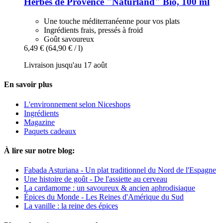
Herbes de Provence "Naturland" Bio, 100 ml
Une touche méditerranéenne pour vos plats
Ingrédients frais, pressés à froid
Goût savoureux
6,49 €
(64,90 € / l)
Livraison jusqu'au 17 août
En savoir plus
L'environnement selon Niceshops
Ingrédients
Magazine
Paquets cadeaux
À lire sur notre blog:
Fabada Asturiana - Un plat traditionnel du Nord de l'Espagne
Une histoire de goût - De l'assiette au cerveau
La cardamome : un savoureux & ancien aphrodisiaque
Épices du Monde - Les Reines d'Amérique du Sud
La vanille : la reine des épices