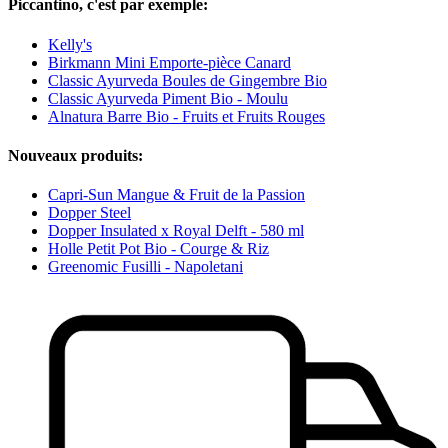
Piccantino, c'est par exemple:
Kelly's
Birkmann Mini Emporte-pièce Canard
Classic Ayurveda Boules de Gingembre Bio
Classic Ayurveda Piment Bio - Moulu
Alnatura Barre Bio - Fruits et Fruits Rouges
Nouveaux produits:
Capri-Sun Mangue & Fruit de la Passion
Dopper Steel
Dopper Insulated x Royal Delft - 580 ml
Holle Petit Pot Bio - Courge & Riz
Greenomic Fusilli - Napoletani